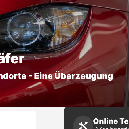
äfer
ndorte - Eine Überzeugung
Online T