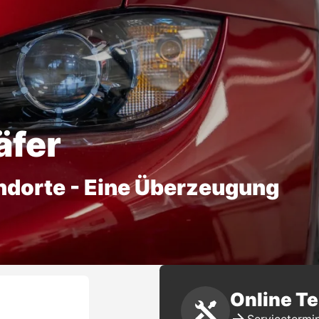
äfer
ndorte - Eine Überzeugung
Online T