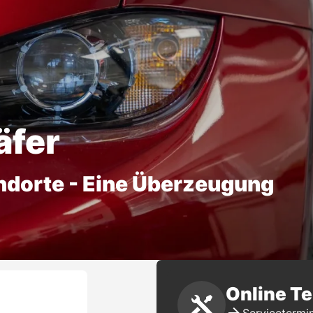
äfer
ndorte - Eine Überzeugung
Online T