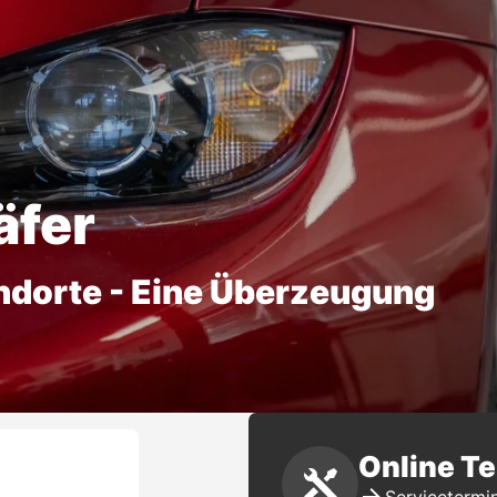
äfer
ndorte - Eine Überzeugung
Online T