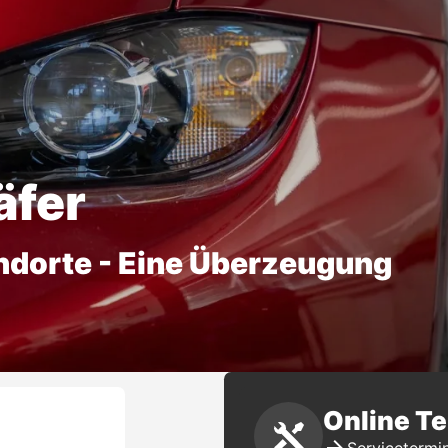
äfer
ndorte - Eine Überzeugung
Online T