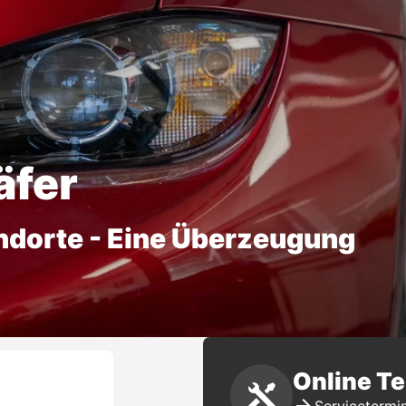
äfer
ndorte - Eine Überzeugung
Online T