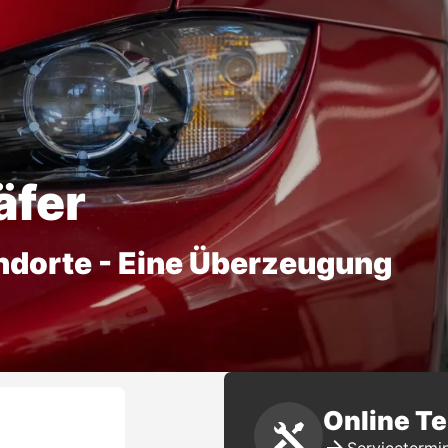
äfer
ndorte - Eine Überzeugung
Online T