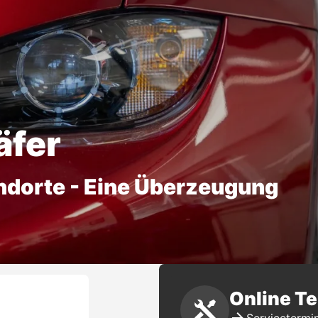
äfer
ndorte - Eine Überzeugung
Online T