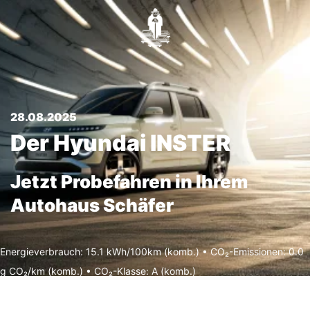
28.08.2025
Der Hyundai INSTER
Jetzt Probefahren in Ihrem
Autohaus Schäfer
Energieverbrauch: 15.1 kWh/100km (komb.) • CO₂-Emissionen: 0.0
g CO₂/km (komb.) • CO₂-Klasse: A (komb.)