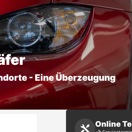
äfer
ndorte - Eine Überzeugung
Online T